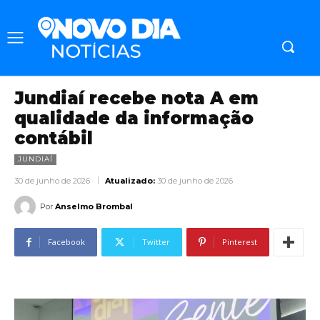
Jundiaí recebe nota A em
qualidade da informação
contábil
JUNDIAÍ
30 de junho de 2026
Atualizado:
30 de junho de 2026
Por
Anselmo Brombal
Facebook
Twitter
Pinterest