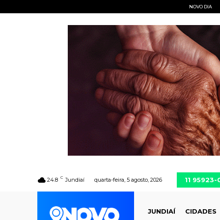
NOVO DIA
C
11 95923
24.8
Jundiaí
quarta-feira, 5 agosto, 2026
JUNDIAÍ
CIDADES