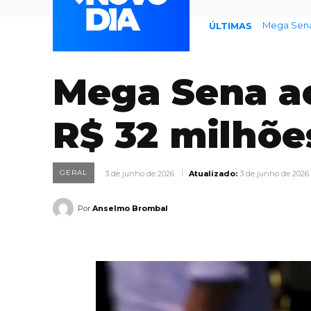
Mega Sena nã
Dia D de 
ÚLTIMAS
Mega Sena ac
R$ 32 milhõe
GERAL
3 de junho de 2026
Atualizado:
3 de junho de 2026
Por
Anselmo Brombal