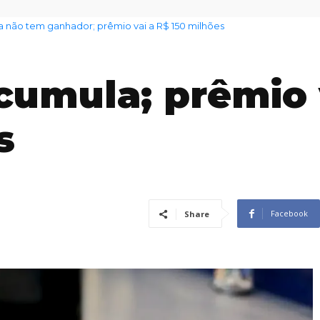
o tem ganhador; prêmio vai a R$ 150 milhões
Multivacinação terá cinco pontos de atendimento
umula; prêmio 
s
Facebook
Share