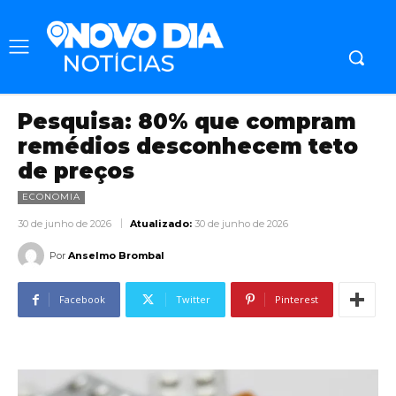
Pesquisa: 80% que compram
remédios desconhecem teto
de preços
ECONOMIA
30 de junho de 2026
Atualizado:
30 de junho de 2026
Por
Anselmo Brombal
Facebook
Twitter
Pinterest