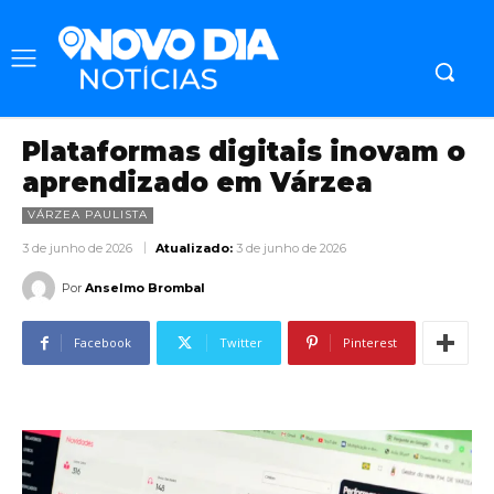
Plataformas digitais inovam o
aprendizado em Várzea
VÁRZEA PAULISTA
3 de junho de 2026
Atualizado:
3 de junho de 2026
Por
Anselmo Brombal
Facebook
Twitter
Pinterest