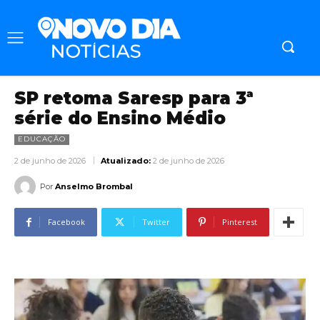
SP retoma Saresp para 3ª
série do Ensino Médio
EDUCAÇÃO
2 de junho de 2026
Atualizado:
2 de junho de 2026
Por
Anselmo Brombal
Facebook
Twitter
Pinterest