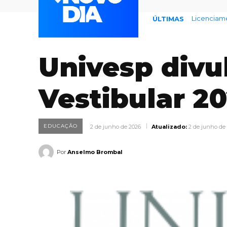
Licenciamento
Endividame
ÚLTIMAS
Univesp divu
Vestibular 2
EDUCAÇÃO
2 de junho de 2026
Atualizado:
2 de junho de
Por
Anselmo Brombal