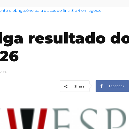
 é obrigatório para placas de final 3 e 4 em agosto
nto das famílias sobe para 82%, mas inadimplência cai
lga resultado d
026
 2026
Facebook
Share