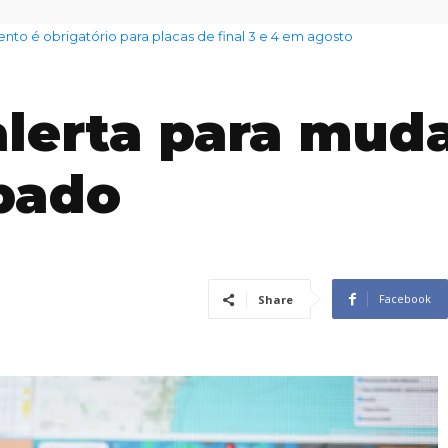
nto das famílias sobe para 82%, mas inadimplência cai
 alerta para mud
bado
Facebook
Share