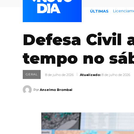
Endividame
ÚLTIMAS
Defesa Civil
tempo no sá
GERAL
8 de julho de 2026
Atualizado:
8 de julho de 2026
Por
Anselmo Brombal