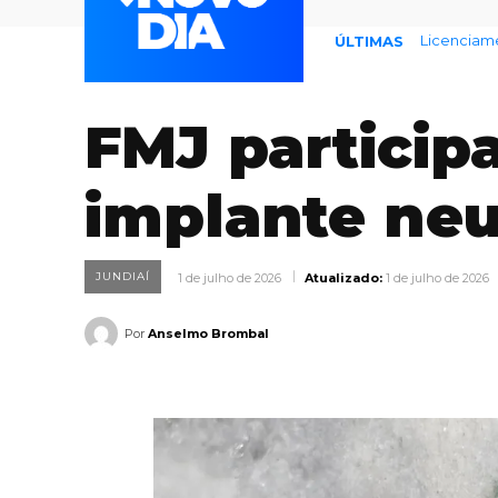
Endividame
ÚLTIMAS
FMJ particip
implante neu
JUNDIAÍ
1 de julho de 2026
Atualizado:
1 de julho de 2026
Por
Anselmo Brombal