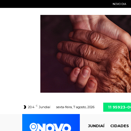
NOVO DIA
C
11 95923-
20.4
Jundiaí
sexta-feira, 7 agosto, 2026
JUNDIAÍ
CIDADES