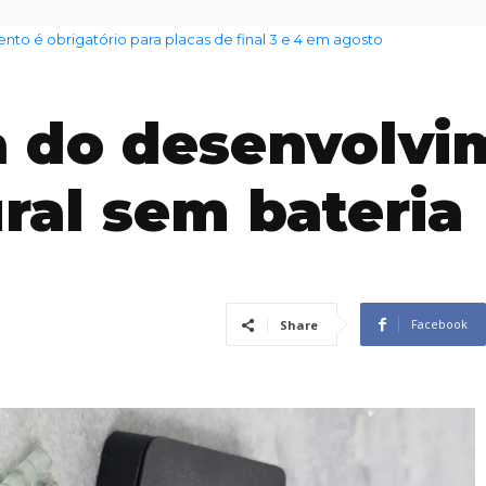
nto das famílias sobe para 82%, mas inadimplência cai
a do desenvolvi
ral sem bateria
Facebook
Share