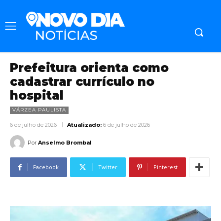
Prefeitura orienta como
cadastrar currículo no
hospital
VÁRZEA PAULISTA
6 de julho de 2026
Atualizado:
6 de julho de 2026
Por
Anselmo Brombal
Facebook
Twitter
Pinterest