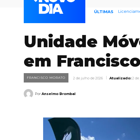
Endividame
ÚLTIMAS
Unidade Móve
em Francisco
FRANCISCO MORATO
2 de julho de 2026
Atualizado:
2 de
Por
Anselmo Brombal