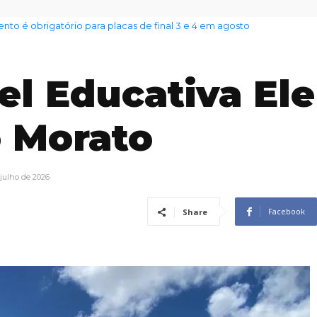
nto das famílias sobe para 82%, mas inadimplência cai
l Educativa Ele
 Morato
 julho de 2026
Facebook
Share