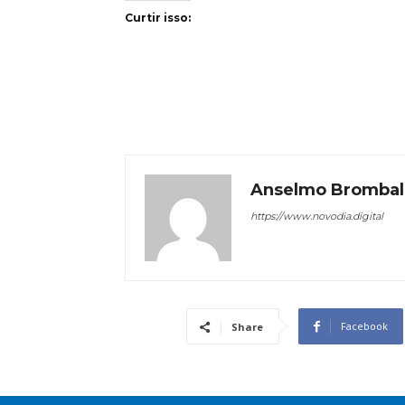
Curtir isso:
Anselmo Brombal
https://www.novodia.digital
Facebook
Share