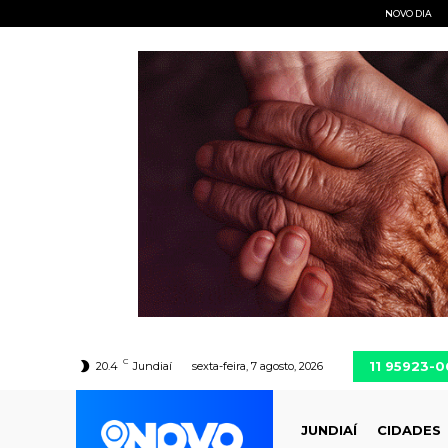
NOVO DIA
C
11 95923-
20.4
Jundiaí
sexta-feira, 7 agosto, 2026
JUNDIAÍ
CIDADES