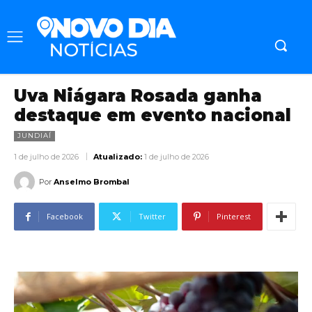
Uva Niágara Rosada ganha
destaque em evento nacional
JUNDIAÍ
1 de julho de 2026
Atualizado:
1 de julho de 2026
Por
Anselmo Brombal
Facebook
Twitter
Pinterest