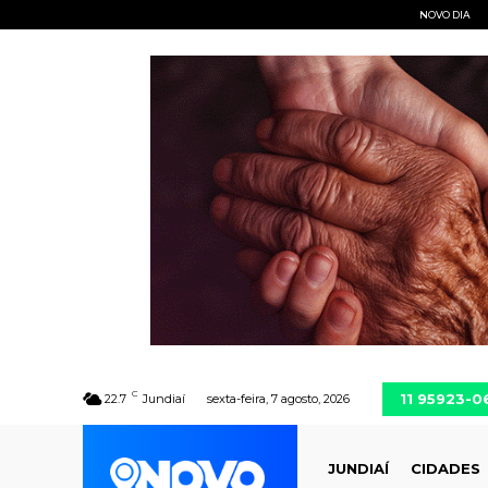
NOVO DIA
C
11 95923-0
22.7
Jundiaí
sexta-feira, 7 agosto, 2026
JUNDIAÍ
CIDADES