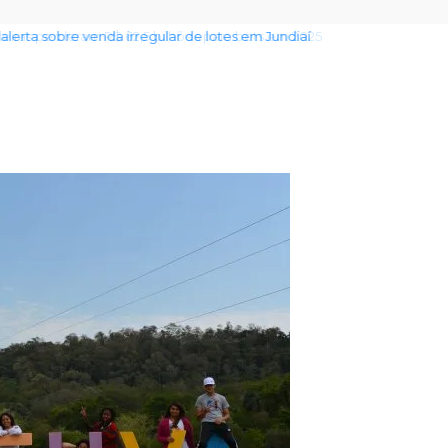
 alerta sobre venda irregular de lotes em Jundiaí