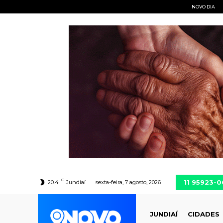
NOVO DIA
C
11 95923-
20.4
Jundiaí
sexta-feira, 7 agosto, 2026
JUNDIAÍ
CIDADES