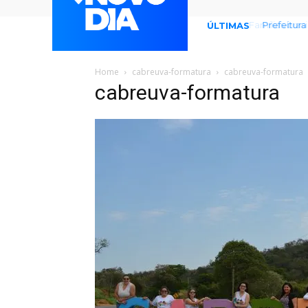
Prefeitura
ÚLTIMAS
Home
cabreuva-formatura
cabreuva-formatura
cabreuva-formatura