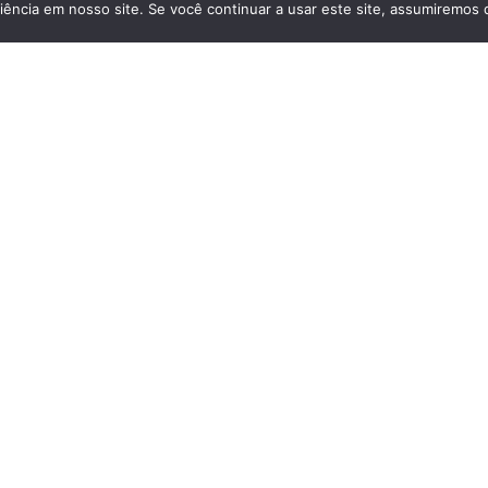
ência em nosso site. Se você continuar a usar este site, assumiremos 
Louveira
14ª Copa Louveira de Karatê será
no dia 20 de junho