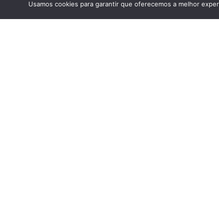
Usamos cookies para garantir que oferecemos a melhor experi
Louveira
Louveira recebe Festival de
Taekwondo no domingo