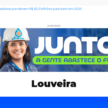
ileiras perderam R$ 62,5 bilhões para bets em 2025
 alerta sobre venda irregular de lotes em Jundiaí
publicidade
Louveira