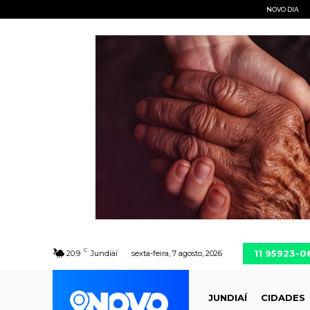
NOVO DIA
C
11 95923-0
20.9
Jundiaí
sexta-feira, 7 agosto, 2026
JUNDIAÍ
CIDADES