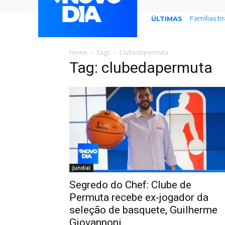
Famílias b
ÚLTIMAS
Home
Tags
Clubedapermuta
Tag: clubedapermuta
Jundiaí
Segredo do Chef: Clube de
Permuta recebe ex-jogador da
seleção de basquete, Guilherme
Giovannoni