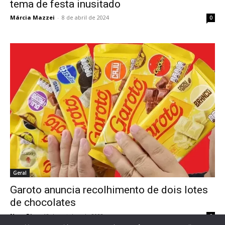
tema de festa inusitado
Márcia Mazzei
-
8 de abril de 2024
0
Geral
Garoto anuncia recolhimento de dois lotes
de chocolates
Novo Dia
-
18 de outubro de 2022
0