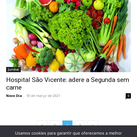
Jundiaí
Hospital São Vicente: adere a Segunda sem
carne
Novo Dia
-
18 de março de 2021
0
1
2
3
Usamos cookies para garantir que oferecemos a melhor