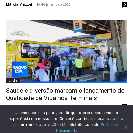
Márcia Mazzei
-
10 de janeiro de 2025
0
Jundiaí
Saúde e diversão marcam o lançamento do
Qualidade de Vida nos Terminais
Novo Dia
-
17 de julho de 2023
0
Usamos cookies para garantir que oferecemos a melhor
experiência em nosso site. Se você continuar a usar este site,
assumiremos que você está satisfeito com ele
Política de
Privacidade