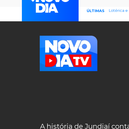
77% temem
ÚLTIMAS
A história de Jundiaí co