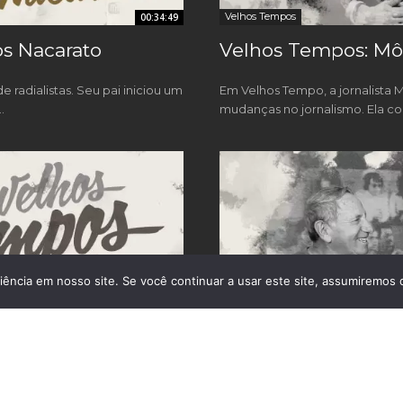
Velhos Tempos
00:34:49
os Nacarato
Velhos Tempos: Mô
e radialistas. Seu pai iniciou um
Em Velhos Tempo, a jornalista M
.
mudanças no jornalismo. Ela co
ência em nosso site. Se você continuar a usar este site, assumiremos 
Velhos Tempos
00:25:52