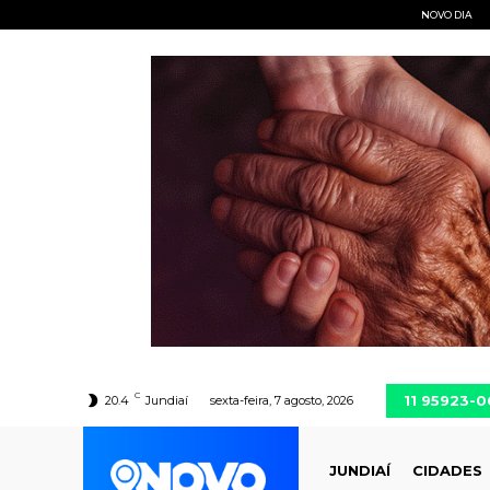
NOVO DIA
C
11 95923-
20.4
Jundiaí
sexta-feira, 7 agosto, 2026
JUNDIAÍ
CIDADES