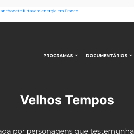
 aumento no preço dos alimentos com chegada do El Niño
PROGRAMAS
DOCUMENTÁRIOS
Velhos Tempos
ntada por personagens que testemun