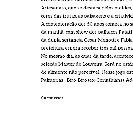
artesanais que são desenvolvidas nas peq
Artesanato, que se destaca pelos moldes, 
cores das frutas, as paisagens e a criati
A comemoração dos 50 anos começa no sáb
da manhã, com show dos palhaços Patati 
da dupla sertaneja Cesar Menotti e Fabian
prefeitura espera receber três mil pessoa
No mesmo dia, às duas da tarde, acontece
seleção Master de Louveira. Será no estád
de alimento não perecível. Nesse jogo e
Palmeiras), Biro-Biro (ex-Corinthians), A
Curtir isso: