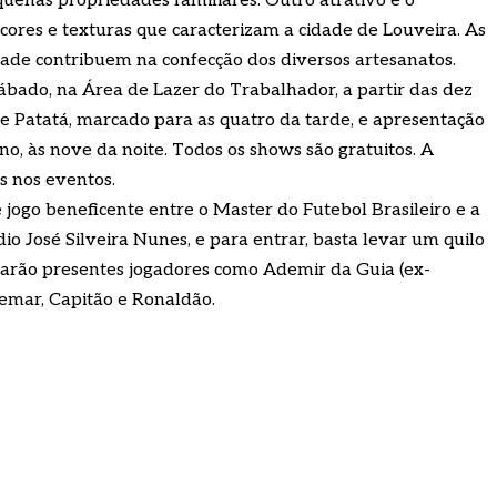
uenas propriedades familiares. Outro atrativo é o
cores e texturas que caracterizam a cidade de Louveira. As
vidade contribuem na confecção dos diversos artesanatos.
ado, na Área de Lazer do Trabalhador, a partir das dez
e Patatá, marcado para as quatro da tarde, e apresentação
o, às nove da noite. Todos os shows são gratuitos. A
s nos eventos.
 jogo beneficente entre o Master do Futebol Brasileiro e a
io José Silveira Nunes, e para entrar, basta levar um quilo
starão presentes jogadores como Ademir da Guia (ex-
demar, Capitão e Ronaldão.