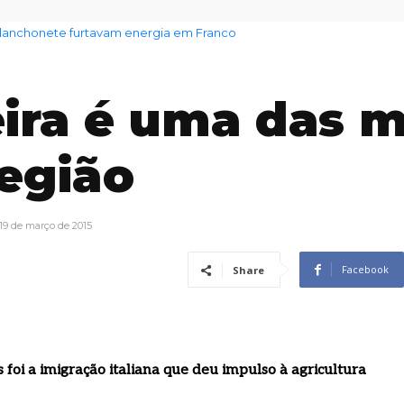
nchonete furtavam energia em Franco
 aumento no preço dos alimentos com chegada do El Niño
ira é uma das m
região
19 de março de 2015
Facebook
Share
foi a imigração italiana que deu impulso à agricultura