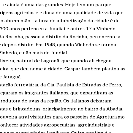
a – e ainda é uma das grandes. Hoje tem um parque
origens agrícolas e é dona de uma qualidade de vida que
o abrem mão – a taxa de alfabetização da cidade é de
 300 anos pertenceu a Jundiaí e outros 17 a Vinhedo.
a Rocinha, passou a distrito da Rocinha, pertencente a
e depois distrito. Em 1948, quando Vinhedo se tornou
 Vinhedo, e não mais de Jundiaí.
iveira, natural de Lagronã, que quando ali chegou
veira, que deu nome à cidade. Gaspar também plantou as
e Jaraguá.
ação ferroviária, da Cia. Paulista de Estradas de Ferro,
hegaram os imigrantes italianos, que expandiram as
produtora de uvas da região. Os italianos deixaram
tas e brincadeiras, principalmente no bairro da Abadia.
ouveira atrai visitantes para os passeios de Agroturismo.
onhecer atividades agropecuárias, agroindustriais e