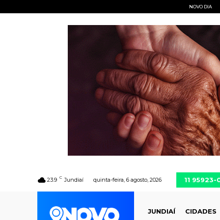
NOVO DIA
C
11 95923-
23.9
Jundiaí
quinta-feira, 6 agosto, 2026
JUNDIAÍ
CIDADES