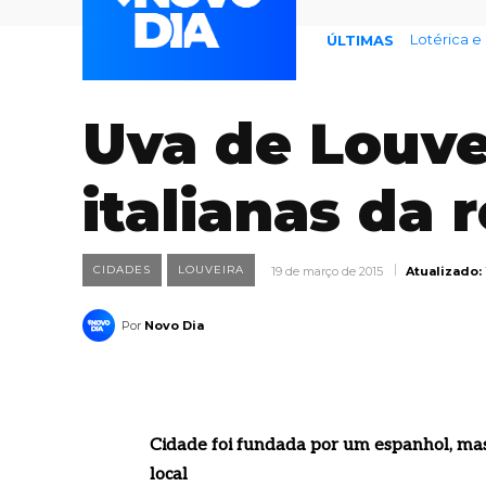
Lotérica e la
77% temem
ÚLTIMAS
Uva de Louve
italianas da 
CIDADES
LOUVEIRA
19 de março de 2015
Atualizado:
Por
Novo Dia
Cidade foi fundada por um espanhol, mas 
local