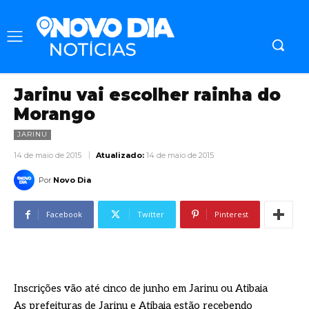
Jarinu vai escolher rainha do
Morango
JARINU
14 de maio de 2015
Atualizado:
14 de maio de 2015
Por
Novo Dia
Facebook
Twitter
Pinterest
Inscrições vão até cinco de junho em Jarinu ou Atibaia
As prefeituras de Jarinu e Atibaia estão recebendo