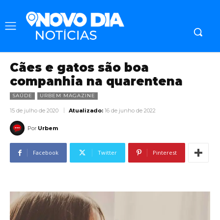
Cães e gatos são boa
companhia na quarentena
SAÚDE
URBEM MAGAZINE
15 de julho de 2020
Atualizado:
16 de junho de 2022
Por
Urbem
Facebook
Twitter
Pinterest