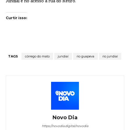
Jundiaí e no acesso à rua do Retiro.
Curtir isso:
TAGS
córrego do mato
jundiaí
rio guapeva
rio jundiaí
Novo Dia
https://novodia.digital/novodia