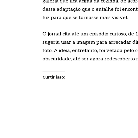
galeria que fica acima da cozinha, de aco
dessa adaptação que o entalhe foi encon
luz para que se tornasse mais visível.
O jornal cita até um episódio curioso, 
sugeriu usar a imagem para arrecadar din
foto. A ideia, entretanto, foi vetada pel
obscuridade, até ser agora redescoberto n
Curtir isso: