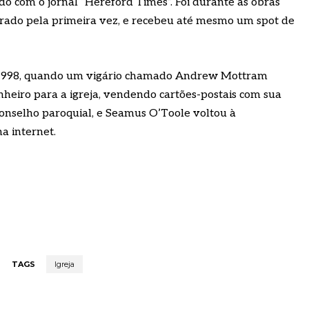
rdo com o jornal “Hereford Times”. Foi durante as obras
trado pela primeira vez, e recebeu até mesmo um spot de
de 1998, quando um vigário chamado Andrew Mottram
heiro para a igreja, vendendo cartões-postais com sua
o conselho paroquial, e Seamus O’Toole voltou à
a internet.
TAGS
Igreja