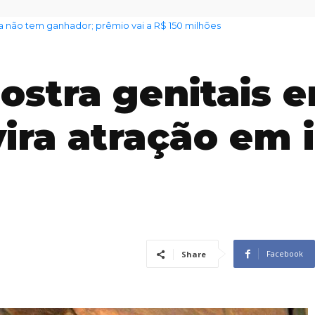
o tem ganhador; prêmio vai a R$ 150 milhões
ultivacinação terá cinco pontos de atendimento
ostra genitais 
ira atração em 
Facebook
Share