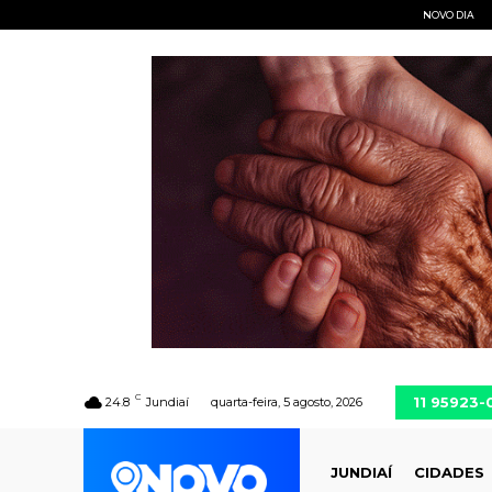
NOVO DIA
C
11 95923
24.8
Jundiaí
quarta-feira, 5 agosto, 2026
JUNDIAÍ
CIDADES