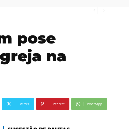
em pose
igreja na
Twitter
Pinterest
WhatsApp