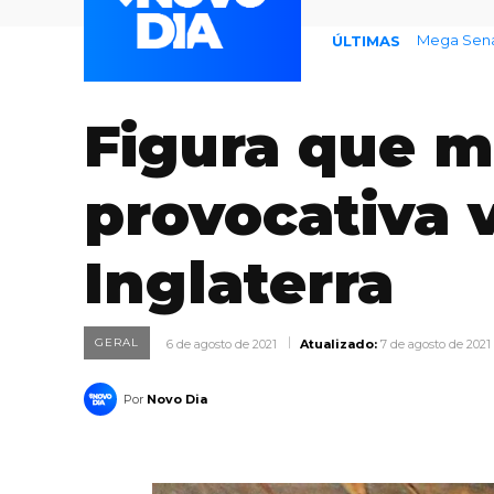
Mega Sena nã
Dia D de M
ÚLTIMAS
Figura que m
provocativa v
Inglaterra
GERAL
6 de agosto de 2021
Atualizado:
7 de agosto de 2021
Por
Novo Dia