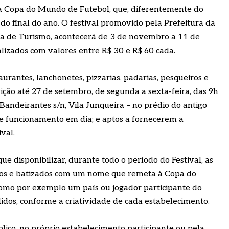
 a Copa do Mundo de Futebol, que, diferentemente do
do final do ano. O festival promovido pela Prefeitura da
ria de Turismo, acontecerá de 3 de novembro a 11 de
lizados com valores entre R$ 30 e R$ 60 cada.
aurantes, lanchonetes, pizzarias, padarias, pesqueiros e
rição até 27 de setembro, de segunda a sexta-feira, das 9h
 Bandeirantes s/n, Vila Junqueira – no prédio do antigo
de funcionamento em dia; e aptos a fornecerem a
val.
ue disponibilizar, durante todo o período do Festival, as
dos e batizados com um nome que remeta à Copa do
omo por exemplo um país ou jogador participante do
elidos, conforme a criatividade de cada estabelecimento.
lico, no próprio estabelecimento participante ou pela