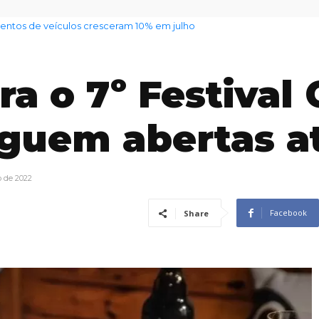
s de veículos cresceram 10% em julho
vil alerta para mudança de tempo em todo o estado
ra o 7º Festival
guem abertas at
o de 2022
Facebook
Share