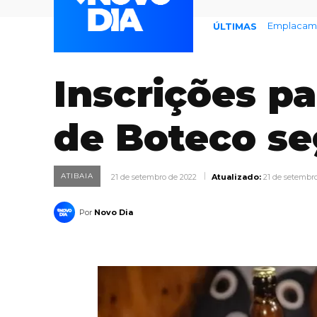
Emplacamento
Defesa Ci
ÚLTIMAS
Inscrições pa
de Boteco se
ATIBAIA
21 de setembro de 2022
Atualizado:
21 de setembr
Por
Novo Dia