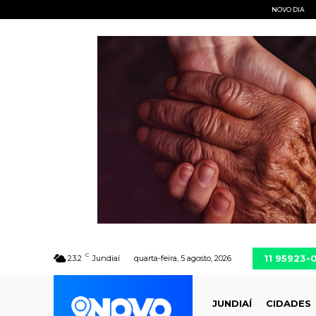
NOVO DIA
C
11 95923-
23.2
Jundiaí
quarta-feira, 5 agosto, 2026
JUNDIAÍ
CIDADES