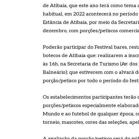
de Atibaia, que este ano terá como tema
habitual, em 2022 acontecerá no período 
Estância de Atibaia, por meio da Secreta
dezembro, com porções/petiscos comercia
Poderão participar do Festival bares, rest
botecos de Atibaia que: realizarem a insc
às 16h, na Secretaria de Turismo (Av. dos
Balneário); que estiverem com o alvará 
porção/petisco por todo o período do festi
Os estabelecimentos participantes terão q
porções/petiscos especialmente elabora
Mundo e ao futebol de qualquer época, c
torneio, mascotes, cores das seleções, ap
A avaliação da porção/petisco será do púb