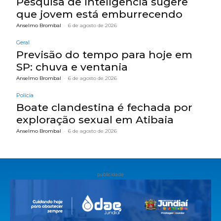
Pesquisa de inteligência sugere
que jovem está emburrecendo
Anselmo Brombal
-
6 de agosto de 2026
Geral
Previsão do tempo para hoje em
SP: chuva e ventania
Anselmo Brombal
-
6 de agosto de 2026
Polícia
Boate clandestina é fechada por
exploração sexual em Atibaia
Anselmo Brombal
-
6 de agosto de 2026
publicidade