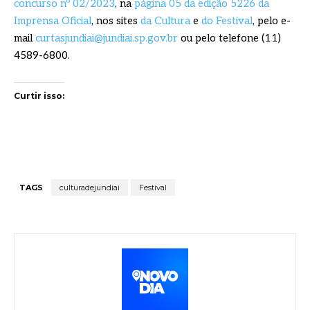
concurso nº 02/2023
, na
página 05 da edição 5226 da
Imprensa Oficial
, nos sites
da Cultura
e
do Festival
, pelo e-
mail
curtasjundiai@jundiai.sp.gov.br
ou pelo telefone (11)
4589-6800.
Curtir isso:
TAGS
culturadejundiai
Festival