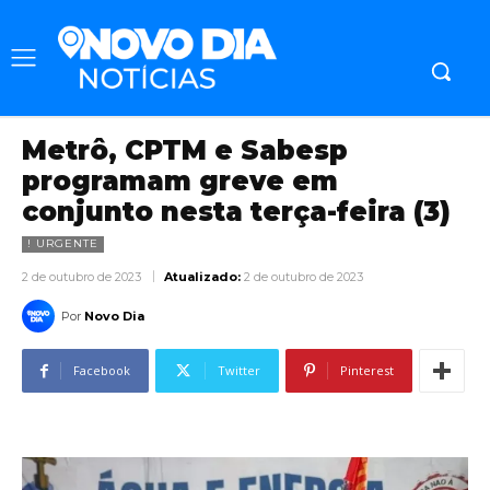
Metrô, CPTM e Sabesp
programam greve em
conjunto nesta terça-feira (3)
! URGENTE
2 de outubro de 2023
Atualizado:
2 de outubro de 2023
Por
Novo Dia
Facebook
Twitter
Pinterest