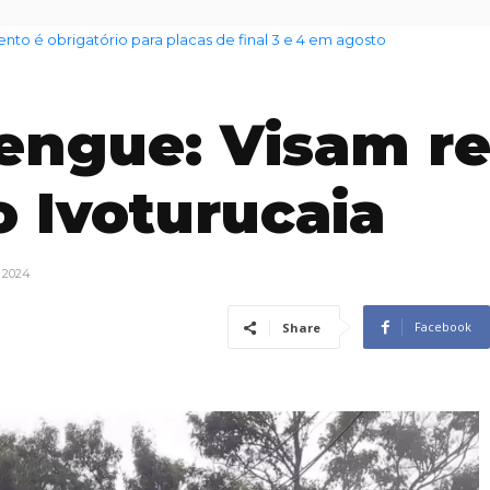
 é obrigatório para placas de final 3 e 4 em agosto
ento das famílias sobe para 82%, mas inadimplência cai
ngue: Visam re
o Ivoturucaia
e 2024
Facebook
Share