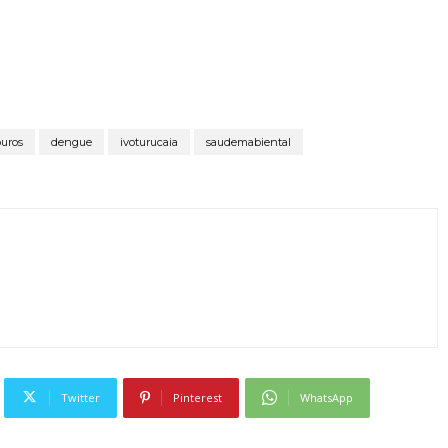
ouros
dengue
ivoturucaia
saudemabiental
Twitter
Pinterest
WhatsApp