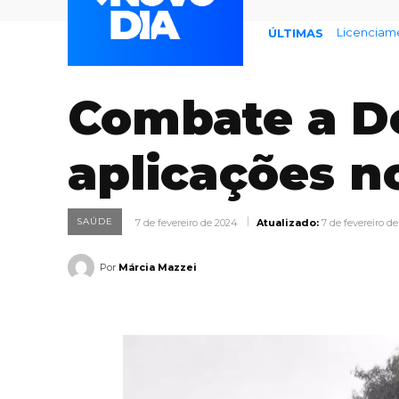
Licenciamento
Endividam
ÚLTIMAS
Combate a De
aplicações n
SAÚDE
7 de fevereiro de 2024
Atualizado:
7 de fevereiro d
Por
Márcia Mazzei