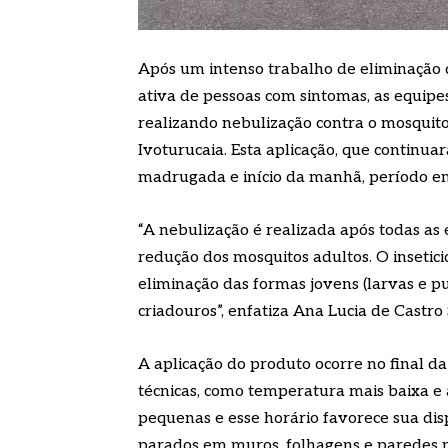
Após um intenso trabalho de eliminação d
ativa de pessoas com sintomas, as equipe
realizando nebulização contra o mosquito
Ivoturucaia. Esta aplicação, que continuará
madrugada e início da manhã, período e
“A nebulização é realizada após todas as
redução dos mosquitos adultos. O insetic
eliminação das formas jovens (larvas e p
criadouros”, enfatiza Ana Lucia de Castro
A aplicação do produto ocorre no final d
técnicas, como temperatura mais baixa e 
pequenas e esse horário favorece sua dis
parados em muros, folhagens e paredes pr