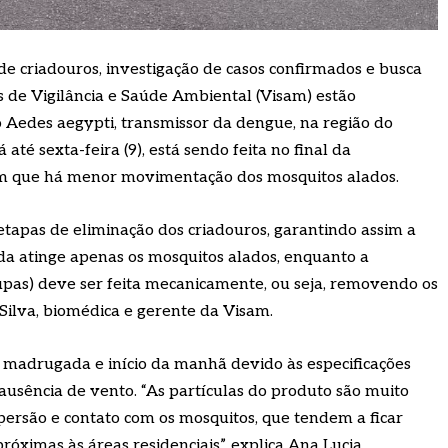
e criadouros, investigação de casos confirmados e busca
s de Vigilância e Saúde Ambiental (Visam) estão
 Aedes aegypti, transmissor da dengue, na região do
 até sexta-feira (9), está sendo feita no final da
m que há menor movimentação dos mosquitos alados.
 etapas de eliminação dos criadouros, garantindo assim a
ida atinge apenas os mosquitos alados, enquanto a
upas) deve ser feita mecanicamente, ou seja, removendo os
 Silva, biomédica e gerente da Visam.
a madrugada e início da manhã devido às especificações
ausência de vento. “As partículas do produto são muito
persão e contato com os mosquitos, que tendem a ficar
óximas às áreas residenciais”, explica Ana Lucia.