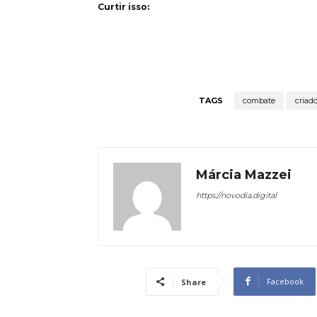
Curtir isso:
TAGS
combate
criad
Márcia Mazzei
https://novodia.digital
Facebook
Share