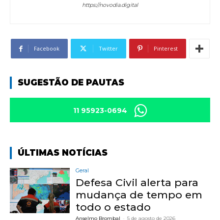
https://novodia.digital
Facebook
Twitter
Pinterest
SUGESTÃO DE PAUTAS
11 95923-0694
ÚLTIMAS NOTÍCIAS
Geral
Defesa Civil alerta para
mudança de tempo em
todo o estado
Anselmo Brombal
-
5 de agosto de 2026