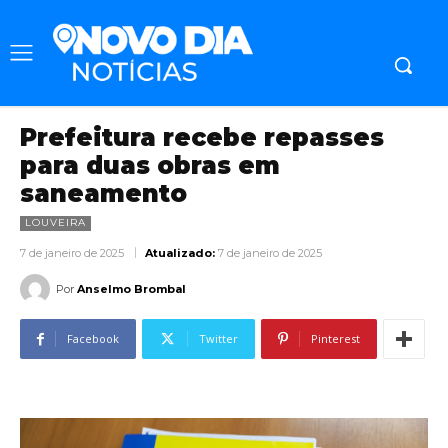
Prefeitura recebe repasses
para duas obras em
saneamento
LOUVEIRA
7 de janeiro de 2025
Atualizado:
7 de janeiro de 2025
Por
Anselmo Brombal
Facebook
Twitter
Pinterest