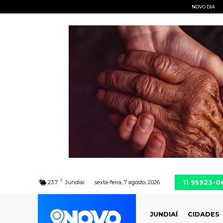
NOVO DIA
C
11 95923-0
23.7
Jundiaí
sexta-feira, 7 agosto, 2026
JUNDIAÍ
CIDADES