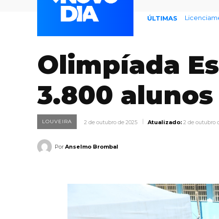
Licenciamento
Endividame
ÚLTIMAS
Olimpíada Es
3.800 alunos
LOUVEIRA
2 de outubro de 2025
Atualizado:
2 de outubro 
Por
Anselmo Brombal