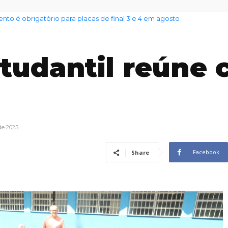
 é obrigatório para placas de final 3 e 4 em agosto
nto das famílias sobe para 82%, mas inadimplência cai
tudantil reúne 
de 2025
Facebook
Share