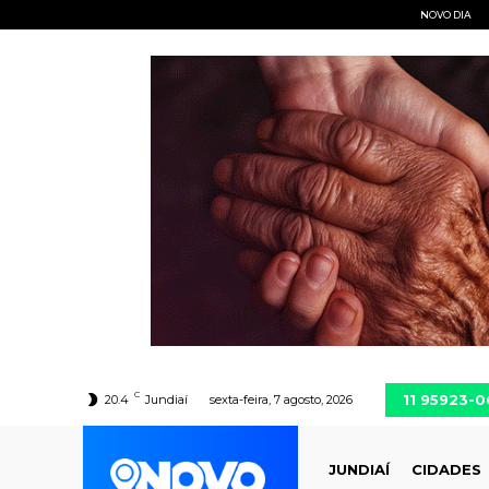
NOVO DIA
C
11 95923-
20.4
Jundiaí
sexta-feira, 7 agosto, 2026
JUNDIAÍ
CIDADES