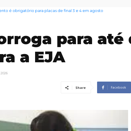
nto das famílias sobe para 82%, mas inadimplência cai
orroga para até 
ra a EJA
 2026
Facebook
Share