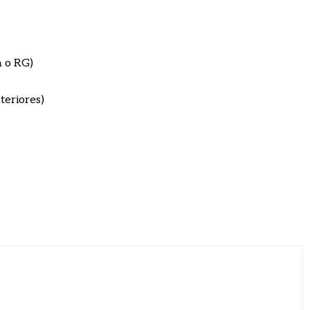
a o RG)
teriores)